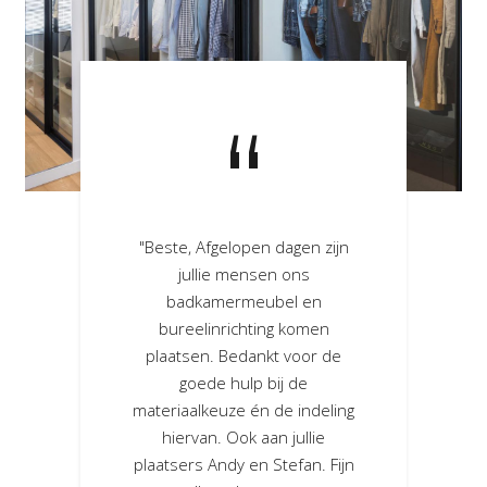
“
“
 dagen werden de
"Beste, Afgelopen dagen zijn
“We zijn enorm
 het dressoir en
jullie mensen ons
het resultaa
 geïnstalleerd in
badkamermeubel en
dressing! Ook 
oning. Wij wilden
bureelinrichting komen
zelf willen we 
en om te laten
plaatsen. Bedankt voor de
bedanken, wa
tent we zijn van
goede hulp bij de
heerlijk om he
!! Woaw, echt knap
materiaalkeuze én de indeling
hebben. Ze hebb
Zeer degelijk
hiervan. Ook aan jullie
gewerkt. Dikke 
el erg bedankt en
plaatsers Andy en Stefan. Fijn
heel tevreden dat