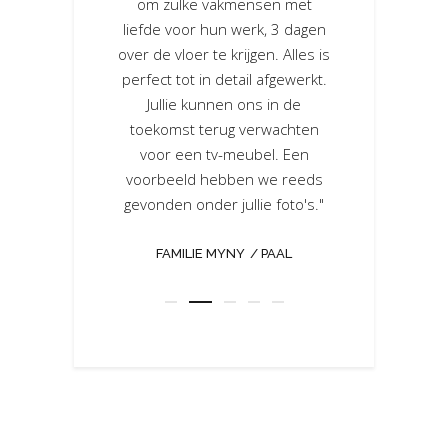
om mee te denken
om zulke vakmensen met
gekozen h
an alle Schreurs
liefde voor hun werk, 3 dagen
ga's die hieraan
over de vloer te krijgen. Alles is
FAMILIE VAES
erkt. Jullie zijn
perfect tot in detail afgewerkt.
op-Team!"
Jullie kunnen ons in de
toekomst terug verwachten
voor een tv-meubel. Een
ERTS
BEVEREN
voorbeeld hebben we reeds
gevonden onder jullie foto's."
FAMILIE MYNY
PAAL