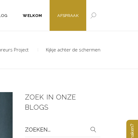
LOG
WELKOM
AFSPRAAK
reurs Project
Kijkje achter de schermen
ZOEK IN ONZE
BLOGS
Zoek
naar: