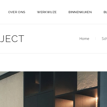
OVER ONS
WERKWIJZE
BINNENKIJKEN
B
JECT
Home
Sch