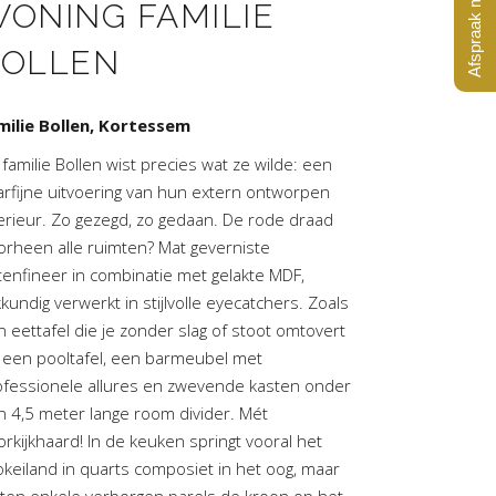
Afspraak maken?
ONING FAMILIE
BOLLEN
milie Bollen, Kortessem
familie Bollen wist precies wat ze wilde: een
arfijne uitvoering van hun extern ontworpen
terieur. Zo gezegd, zo gedaan. De rode draad
orheen alle ruimten? Mat geverniste
tenfineer in combinatie met gelakte MDF,
kundig verwerkt in stijlvolle eyecatchers. Zoals
 eettafel die je zonder slag of stoot omtovert
t een pooltafel, een barmeubel met
ofessionele allures en zwevende kasten onder
n 4,5 meter lange room divider. Mét
rkijkhaard! In de keuken springt vooral het
okeiland in quarts composiet in het oog, maar