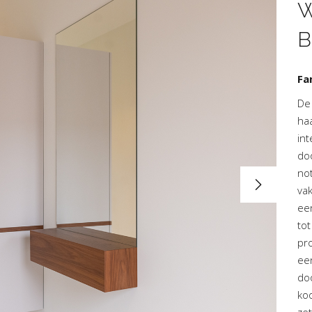
W
Fa
De 
ha
in
do
no
vak
een
to
pr
ee
doo
ko