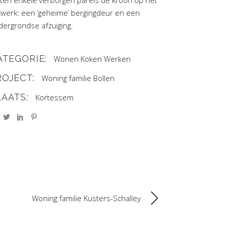
tten enkele verborgen parels de kroon op het
kwerk: een ‘geheime’ bergingdeur en een
dergrondse afzuiging.
ATEGORIE:
Wonen
Koken
Werken
ROJECT:
Woning familie Bollen
LAATS:
Kortessem
Woning familie Kusters-Schalley