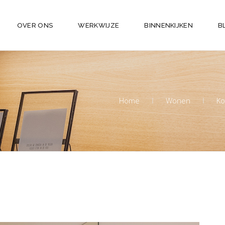
OVER ONS
WERKWIJZE
BINNENKIJKEN
B
Home
Wonen
Ko