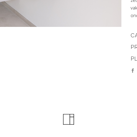
ze
va
on
C
P
P